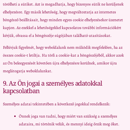
törölheti a sütiket. Azt is megadhatja, hogy bizonyos sütik ne kerüljenek
elhelyezésre. Egy másik lehetőség, hogy megváltoztatja az internetes
böngésző beállításait, hogy minden egyes cookie elhelyezésekor üzenetet
kapjon. Az ezekkel a lehetőségekkel kapcsolatos további információkért
kérjük, olvassa el a böngészője súgójában található utasításokat.
Felhívjuk figyelmét, hogy weboldalunk nem működik megfelelően, ha az
összes cookie-t letiltja. Ha törli a cookie-kat a böngészőjéből, akkor azok
az Ön beleegyezését követően újra elhelyezésre kerülnek, amikor újra
meglátogatja weboldalunkat.
9. Az Ön jogai a személyes adatokkal
kapcsolatban
Személyes adatai tekintetében a következő jogokkal rendelkezik:
Önnek joga van tudni, hogy miért van szükség a személyes
adataira, mi történik velük, és mennyi ideig őrzik meg őket.