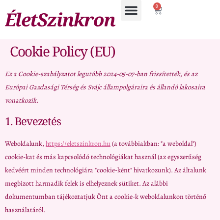
0
Cookie Policy (EU)
Ez a Cookie-szabályzatot legutóbb 2024-05-07-ban frissítették, és az
Európai Gazdasági Térség és Svájc állampolgáraira és állandó lakosaira
vonatkozik.
1. Bevezetés
Weboldalunk,
https://eletszinkron.hu
(a továbbiakban: "a weboldal")
cookie-kat és más kapcsolódó technológiákat használ (az egyszerűség
kedvéért minden technológiára "cookie-ként" hivatkozunk). Az általunk
megbízott harmadik felek is elhelyeznek sütiket. Az alábbi
dokumentumban tájékoztatjuk Önt a cookie-k weboldalunkon történő
használatáról.