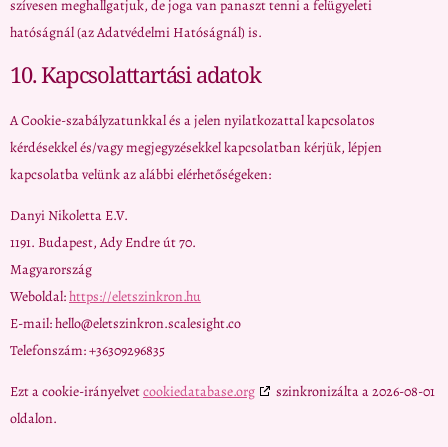
szívesen meghallgatjuk, de joga van panaszt tenni a felügyeleti
hatóságnál (az Adatvédelmi Hatóságnál) is.
10. Kapcsolattartási adatok
A Cookie-szabályzatunkkal és a jelen nyilatkozattal kapcsolatos
kérdésekkel és/vagy megjegyzésekkel kapcsolatban kérjük, lépjen
kapcsolatba velünk az alábbi elérhetőségeken:
Danyi Nikoletta E.V.
1191. Budapest, Ady Endre út 70.
Magyarország
Weboldal:
https://eletszinkron.hu
E-mail:
hello@
eletszinkron.scalesight.co
Telefonszám: +36309296835
Ezt a cookie-irányelvet
cookiedatabase.org
szinkronizálta a 2026-08-01
oldalon.