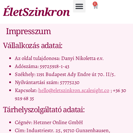
0
Impresszum
Vállalkozás adatai:
Az oldal tulajdonosa: Danyi Nikoletta e.v.
Adószáma: 59725918-1-43
Székhely: 1191 Budapest Ady Endre út 70. II/5.
Nyilvántartási szám: 57775230
Kapcsolat:
hello@eletszinkron.scalesight.co
; +36 30
929 68 35
Tárhelyszolgáltató adatai:
Cégnév: Hetzner Online GmbH
Cím: Industriestr. 25, 91710 Gunzenhausen,