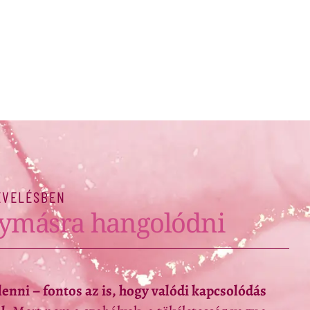
NEVELÉSBEN
egymásra hangolódni
enni – fontos az is, hogy valódi kapcsolódás