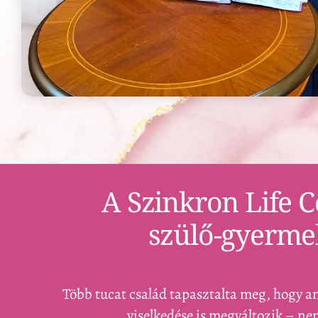
A Szinkron Life 
szülő-gyermek
Több tucat család tapasztalta meg, hogy a
viselkedése is megváltozik – n