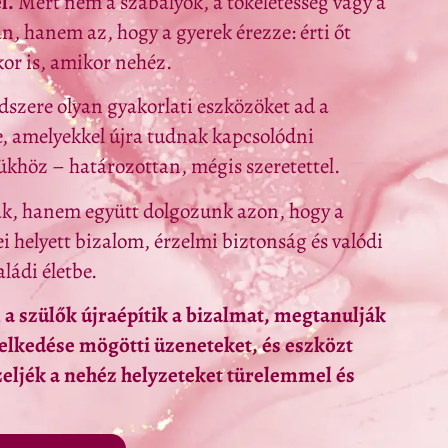
l.
Mert nem a szabályok, a tökéletesség vagy a
n, hanem az, hogy a gyerek érezze: érti őt
kor is, amikor nehéz.
zere olyan gyakorlati eszközöket ad a
e, amelyekkel újra tudnak kapcsolódni
höz – határozottan, mégis szeretettel.
ak, hanem együtt dolgozunk azon, hogy a
 helyett bizalom, érzelmi biztonság és valódi
ládi életbe.
a szülők újraépítik a bizalmat, megtanulják
elkedése mögötti üzeneteket, és eszközt
eljék a nehéz helyzeteket türelemmel és