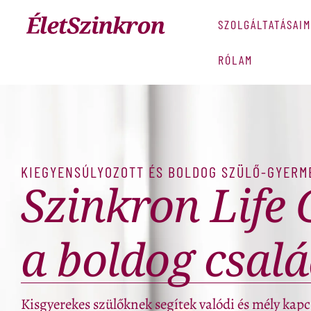
SZOLGÁLTATÁSAIM
RÓLAM
KIEGYENSÚLYOZOTT ÉS BOLDOG SZÜLŐ-GYERM
Szinkron Life
a boldog csal
Kisgyerekes szülőknek segítek valódi és mély kapc