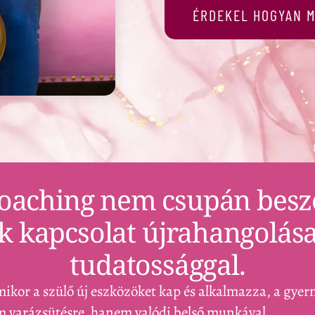
ÉRDEKEL HOGYAN M
Coaching nem csupán besz
 kapcsolat újrahangolása 
tudatossággal.
mikor a szülő új eszközöket kap és alkalmazza, a gye
em varázsütésre, hanem valódi belső munkával.