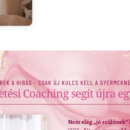
REK A HIBÁS – CSAK ÚJ KULCS KELL A GYERMEK
etési Coaching segít újra 
Nem elég „jó szülőnek” l