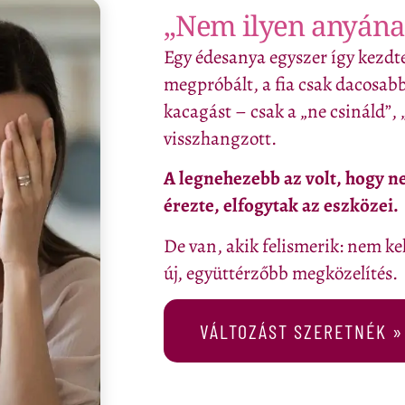
„Nem ilyen anyán
Egy édesanya egyszer így kezdt
megpróbált, a fia csak dacosabb
kacagást – csak a „ne csináld”, 
visszhangzott.
A legnehezebb az volt, hogy ne
érezte, elfogytak az eszközei.
De van, akik felismerik: nem ke
új, együttérzőbb megközelítés.
VÁLTOZÁST SZERETNÉK »