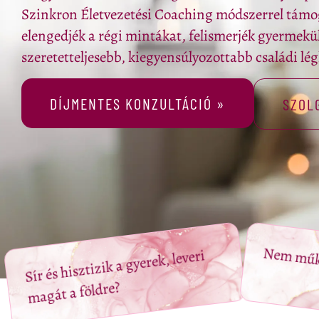
Szinkron Életvezetési Coaching módszerrel támo
elengedjék a régi mintákat, felismerjék gyermekük
szeretetteljesebb, kiegyensúlyozottabb családi lé
DÍJMENTES KONZULTÁCIÓ »
SZOL
Nem műkö
Sír és hisztizik a gyerek, leveri
magát a földre?