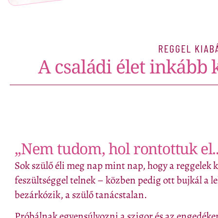
REGGEL KIAB
A családi élet inkább 
„Nem tudom, hol rontottuk el..
Sok szülő éli meg nap mint nap, hogy a reggelek k
feszültséggel telnek – közben pedig ott bujkál a 
bezárkózik, a szülő tanácstalan.
Próbálnak egyensúlyozni a szigor és az engedéke