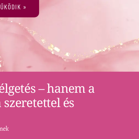
ŰKÖDIK »
élgetés – hanem a
szeretettel és
rmek