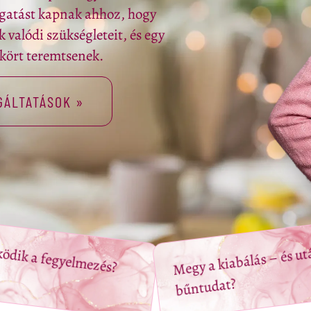
gatást kapnak ahhoz, hogy
 valódi szükségleteit, és egy
gkört teremtsenek.
GÁLTATÁSOK »
dik a fegyelmezés?
Megy a kiabálás – és ut
bűntudat?