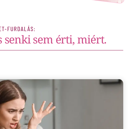
ET-FURDALÁS:
 senki sem érti, miért.