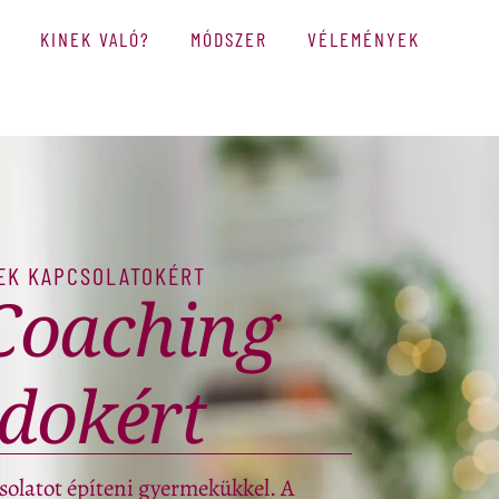
KINEK VALÓ?
MÓDSZER
VÉLEMÉNYEK
EK KAPCSOLATOKÉRT
 Coaching
ádokért
solatot építeni gyermekükkel. A