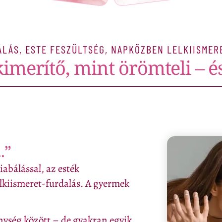
ÁLÁS, ESTE FESZÜLTSÉG, NAPKÖZBEN LELKIISMER
kimerítő, mint örömteli – és
.”
iabálással, az esték
lelkiismeret-furdalás. A gyermek
nység között – de gyakran egyik