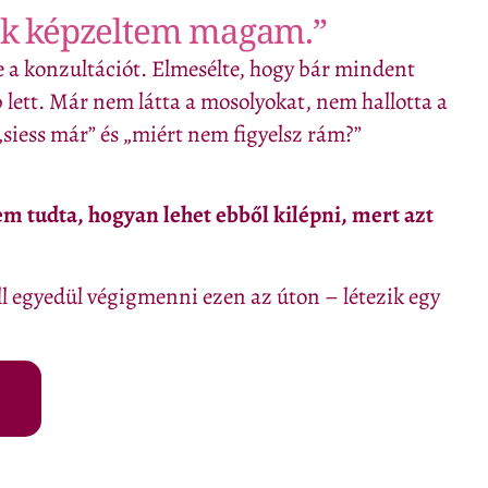
ak képzeltem magam.”
e a konzultációt. Elmesélte, hogy bár mindent
 lett. Már nem látta a mosolyokat, nem hallotta a
„siess már” és „miért nem figyelsz rám?”
m tudta, hogyan lehet ebből kilépni, mert azt
ll egyedül végigmenni ezen az úton – létezik egy