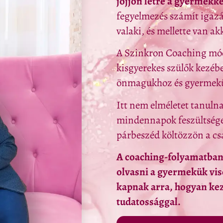
jöjjön létre a gyermekke
fegyelmezés számít igazá
valaki, és mellette van ak
A Szinkron Coaching móds
kisgyerekes szülők kezéb
önmagukhoz és gyermekük
Itt nem elméletet tanuln
mindennapok feszültségei
párbeszéd költözzön a csa
A coaching-folyamatban 
olvasni a gyermekük vis
kapnak arra, hogyan kez
tudatossággal.