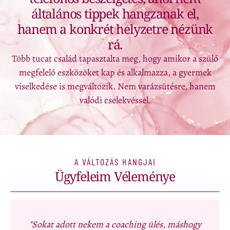
általános tippek hangzanak el,
hanem a konkrét helyzetre nézünk
rá.
Több tucat család tapasztalta meg, hogy amikor a szülő
megfelelő eszközöket kap és alkalmazza, a gyermek
viselkedése is megváltozik. Nem varázsütésre, hanem
valódi cselekvéssel.
A VÁLTOZÁS HANGJAI
Ügyfeleim Véleménye
"Sokat adott nekem a coaching ülés, máshogy