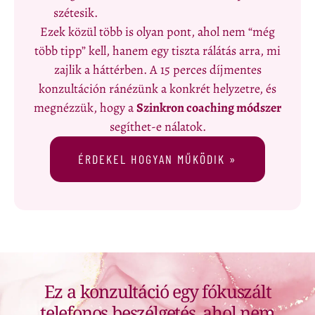
szétesik.
Ezek közül több is olyan pont, ahol nem “még
több tipp” kell, hanem egy tiszta rálátás arra, mi
zajlik a háttérben.
A 15 perces díjmentes
konzultáción ránézünk a konkrét helyzetre, és
megnézzük, hogy a
Szinkron coaching módszer
segíthet-e nálatok.
ÉRDEKEL HOGYAN MŰKÖDIK »
Ez a konzultáció egy fókuszált
telefonos beszélgetés, ahol nem