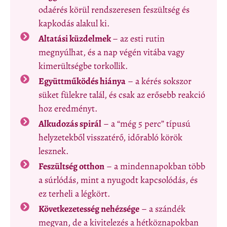
odaérés körül rendszeresen feszültség és
kapkodás alakul ki.
Altatási küzdelmek
– az esti rutin
megnyúlhat, és a nap végén vitába vagy
kimerültségbe torkollik.
Együttműködés hiánya
– a kérés sokszor
süket fülekre talál, és csak az erősebb reakció
hoz eredményt.
Alkudozás spirál
– a “még 5 perc” típusú
helyzetekből visszatérő, időrabló körök
lesznek.
Feszültség otthon
– a mindennapokban több
a súrlódás, mint a nyugodt kapcsolódás, és
ez terheli a légkört.
Következetesség nehézsége
– a szándék
megvan, de a kivitelezés a hétköznapokban