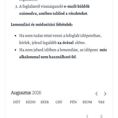
A foglalásról visszaigazoló
e-mailt küldök
számodra, amiben találod a részleteket
.
Lemondási és módosítási feltételek:
Ha nem tudsz részt venni a lefoglalt időpontban,
kérlek, jelezd legalább
24 órával
előtte.
Ha nem jelzed időben a lemondást, az időpont
más
alkalommal nem használható fel
.
Augusztus
2026
HÉT
KEDD
SZER
CSÜ
PÉN
SZOM
VAS
1
2