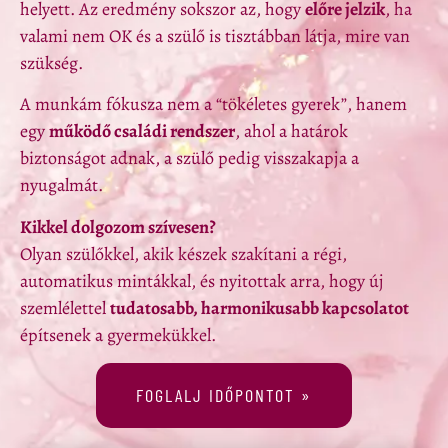
helyett. Az eredmény sokszor az, hogy
előre jelzik
, ha
valami nem OK és a szülő is tisztábban látja, mire van
szükség.
A munkám fókusza nem a “tökéletes gyerek”, hanem
egy
működő családi rendszer
, ahol a határok
biztonságot adnak, a szülő pedig visszakapja a
nyugalmát.
Kikkel dolgozom szívesen?
Olyan szülőkkel, akik készek szakítani a régi,
automatikus mintákkal, és nyitottak arra, hogy új
szemlélettel
tudatosabb, harmonikusabb kapcsolatot
építsenek a gyermekükkel.
FOGLALJ IDŐPONTOT »