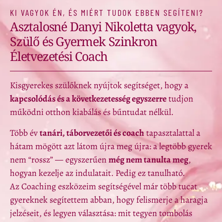
KI VAGYOK ÉN, ÉS MIÉRT TUDOK EBBEN SEGÍTENI?
Asztalosné Danyi Nikoletta vagyok,
Szülő és Gyermek Szinkron
Életvezetési Coach
Kisgyerekes szülőknek nyújtok segítséget, hogy a
kapcsolódás és a következetesség egyszerre
tudjon
működni otthon kiabálás és bűntudat nélkül.
Több év
tanári, táborvezetői és coach
tapasztalattal a
hátam mögött azt látom újra meg újra: a legtöbb gyerek
nem “rossz” — egyszerűen
még nem tanulta meg
,
hogyan kezelje az indulatait. Pedig ez tanulható.
Az Coaching eszközeim segítségével már több tucat
gyereknek segítettem abban, hogy felismerje a haragja
jelzéseit, és legyen választása: mit tegyen tombolás