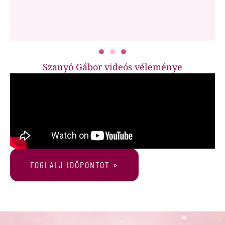
Szanyó Gábor videós véleménye
FOGLALJ IDŐPONTOT »