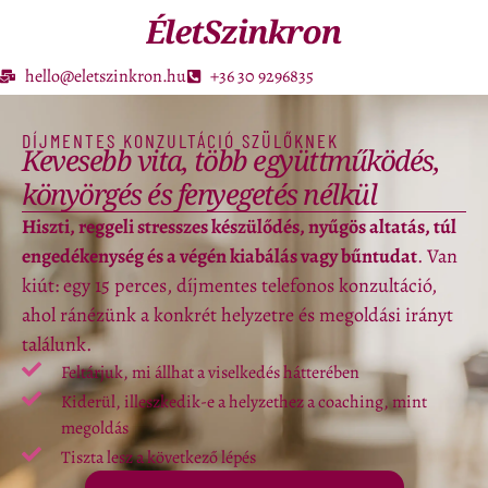
hello@eletszinkron.hu
+36 30 9296835
DÍJMENTES KONZULTÁCIÓ SZÜLŐKNEK
Kevesebb vita, több együttműködés,
könyörgés és fenyegetés nélkül
Hiszti, reggeli stresszes készülődés, nyűgös altatás, túl
engedékenység és a végén kiabálás vagy bűntudat
. Van
kiút: egy 15 perces, díjmentes telefonos konzultáció,
ahol ránézünk a konkrét helyzetre és megoldási irányt
találunk.
Feltárjuk, mi állhat a viselkedés hátterében
Kiderül, illeszkedik-e a helyzethez a coaching, mint
megoldás
Tiszta lesz a következő lépés