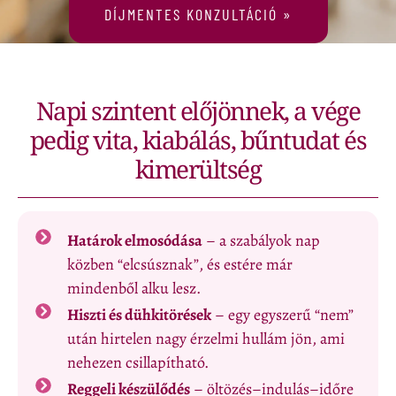
DÍJMENTES KONZULTÁCIÓ »
Napi szintent előjönnek, a vége
pedig vita, kiabálás, bűntudat és
kimerültség
Határok elmosódása
– a szabályok nap
közben “elcsúsznak”, és estére már
mindenből alku lesz.
Hiszti és dühkitörések
– egy egyszerű “nem”
után hirtelen nagy érzelmi hullám jön, ami
nehezen csillapítható.
Reggeli készülődés
– öltözés–indulás–időre