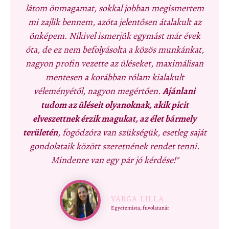
látom önmagamat, sokkal jobban megismertem
mi zajlik bennem, azóta jelentősen átalakult az
önképem. Nikivel ismerjük egymást már évek
óta, de ez nem befolyásolta a közös munkánkat,
nagyon profin vezette az üléseket, maximálisan
mentesen a korábban rólam kialakult
véleményétől, nagyon megértően.
Ajánlani
tudom az üléseit olyanoknak, akik picit
elveszettnek érzik magukat, az élet bármely
területén
, fogódzóra van szükségük, esetleg saját
gondolataik között szeretnének rendet tenni.
Mindenre van egy pár jó kérdése!"
VARGA LILLA
Egyetemista, fuvolatanár