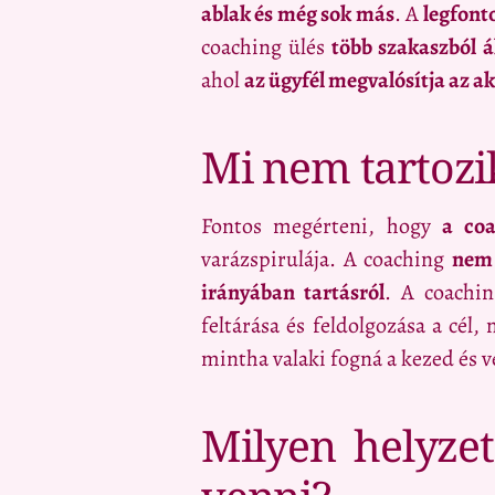
ablak és még sok más
. A
legfont
coaching ülés
több szakaszból á
ahol
az ügyfél megvalósítja az a
Mi nem tartozi
Fontos megérteni, hogy
a co
varázspirulája. A coaching
nem 
irányában tartásról
. A coachi
feltárása és feldolgozása a cél,
mintha valaki fogná a kezed és v
Milyen helyze