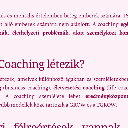
és és mentális értelemben beteg emberek számára. Psz
latt álló emberek számára nem ajánlott. A coaching
eg
émák, élethelyzeti problémák, akut személyközi kon
Coaching létezik?
létezik, amelyek különböző ágakban és szemléletekben
g
(business coaching),
életvezetési coaching
(life coa
. A coaching szemlélete lehet
eredményközpon
erűbb modellek közé tartozik a GROW és a TGROW.
i félreértések vannak