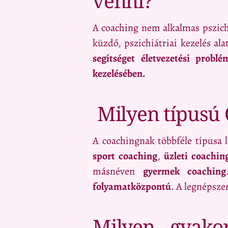
venni?
A coaching nem alkalmas pszich
küzdő, pszichiátriai kezelés a
segítséget életvezetési probl
kezelésében.
Milyen típusú 
A coachingnak többféle típusa 
sport coaching
,
üzleti coachin
másnéven
gyermek coaching
folyamatközpontú
. A legnépsz
Milyen gyakor