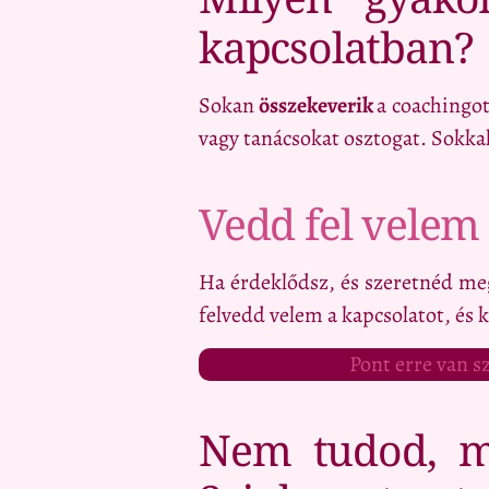
kapcsolatban?
Sokan
összekeverik
a coachingot
vagy tanácsokat osztogat. Sokkal
Vedd fel velem 
Ha érdeklődsz, és szeretnéd meg
felvedd velem a kapcsolatot, és 
Pont erre van 
Nem tudod, mi