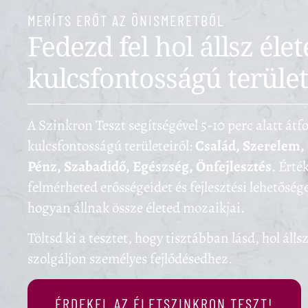
MERÍTS ERŐT AZ ÖNISMERETBŐL
Fedezd fel hol állsz éle
kulcsfontosságú terüle
A Szinkron Teszt segítségével 5-10 perc alatt átf
kulcsfontosságú területeiről:
Család, Szerelem,
Pénz, Szabadidő, Egészség, Önfejlesztés
. Érté
felmérheted erősségeidet és fejlesztési lehetőség
hogyan állnak össze életed mozaikjai.
Töltsd ki a tesztet, hogy tisztábban lásd, hol álls
szolgáljon személyes fejlődésedhez.
ÉRDEKEL AZ ÉLETSZINKRON TESZT!