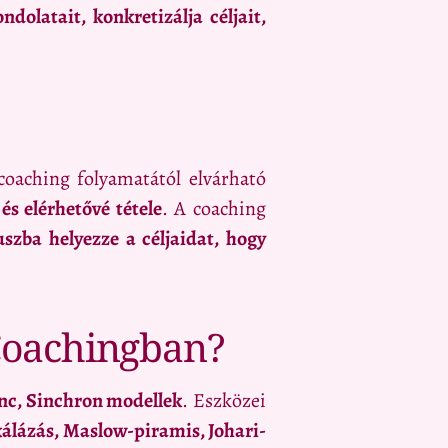
ndolatait, konkretizálja céljait,
coaching folyamatától elvárható
és elérhetővé tétele
. A coaching
szba helyezze a céljaidat, hogy
Coachingban?
c, Sinchron modellek
. Eszközei
skálázás, Maslow-piramis, Johari-