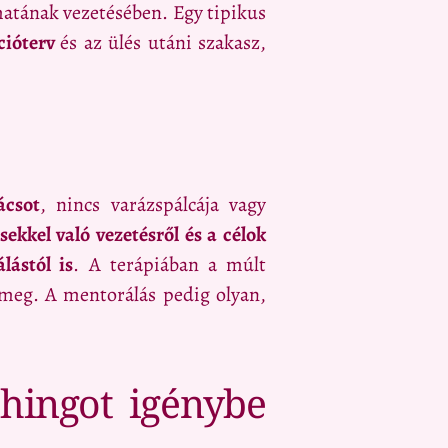
amatának vezetésében. Egy tipikus
cióterv
és az ülés utáni szakasz,
ácsot
, nincs varázspálcája vagy
sekkel való vezetésről és a célok
lástól is
. A terápiában a múlt
ja meg. A mentorálás pedig olyan,
hingot igénybe