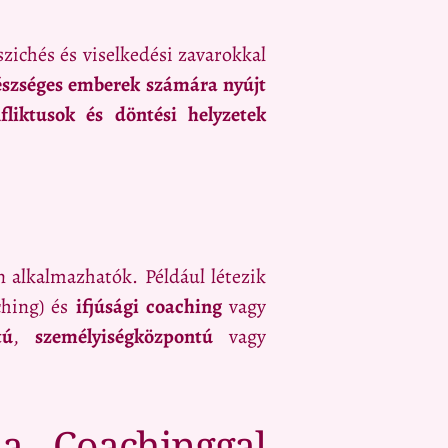
ichés és viselkedési zavarokkal
észséges emberek számára nyújt
fliktusok és döntési helyzetek
 alkalmazhatók. Például létezik
ching) és
ifjúsági coaching
vagy
tú
,
személyiségközpontú
vagy
 a Coachinggal