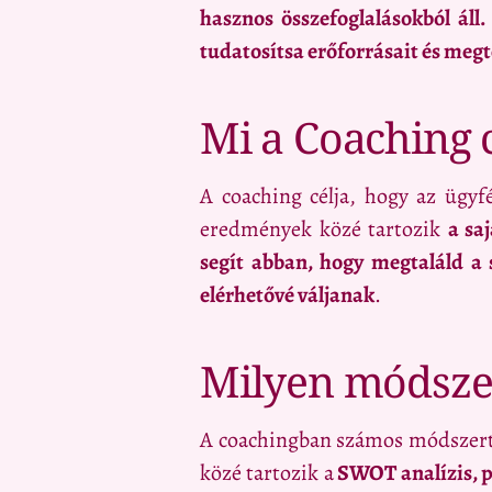
hasznos összefoglalásokból áll.
tudatosítsa erőforrásait és megt
Mi a Coaching c
A coaching célja, hogy az ügyf
eredmények közé tartozik
a sa
segít abban, hogy megtaláld a 
elérhetővé váljanak
.
Milyen módsze
A coachingban számos módszerta
közé tartozik a
SWOT analízis, po