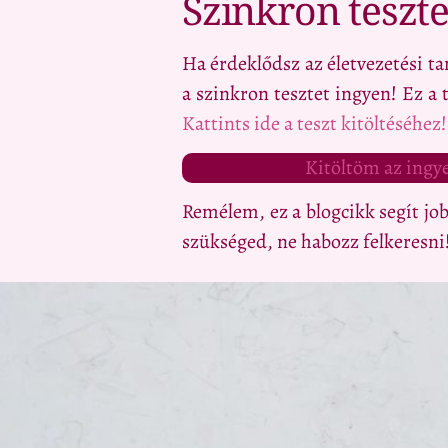
Szinkron teszte
Ha érdeklődsz az életvezetési ta
a szinkron tesztet ingyen! Ez a
Kattints ide a teszt kitöltéséhez!
Kitöltöm az ingye
Remélem, ez a blogcikk segít jo
szükséged, ne habozz felkeresni