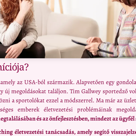
íciója?
 amely az USA-ból származik. Alapvetően egy gondolati
y új megoldásokat találjon. Tim Gallwey sportedző vol
özni a sportolókat ezzel a módszerrel. Ma már az üzle
zséges emberek életvezetési problémáinak megold
egtalálásában és az önfejlesztésben, mindezt az ügyfél s
hing életvezetési tanácsadás, amely segítő visszajelzé