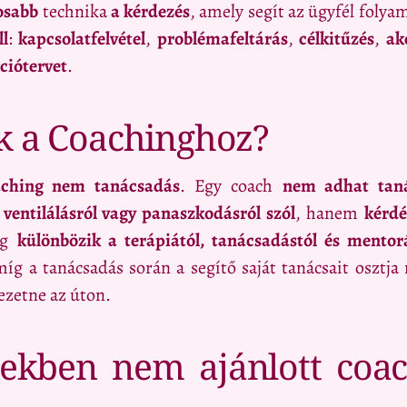
osabb
technika
a kérdezés
, amely segít az ügyfél foly
ll
:
kapcsolatfelvétel
,
problémafeltárás
,
célkitűzés
,
ak
kciótervet
.
k a Coachinghoz?
aching nem tanácsadás
. Egy coach
nem adhat tan
ventilálásról vagy panaszkodásról szól
, hanem
kérdé
ng
különbözik a terápiától, tanácsadástól és mentorá
 míg a tanácsadás során a segítő saját tanácsait oszt
ezetne az úton.
tekben nem ajánlott coac