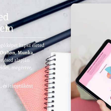
ted
tein
ogó képet kapsz életed
 Otthon, Munka,
kelésed alapján
eidet, megértve,
z, és iránytűként