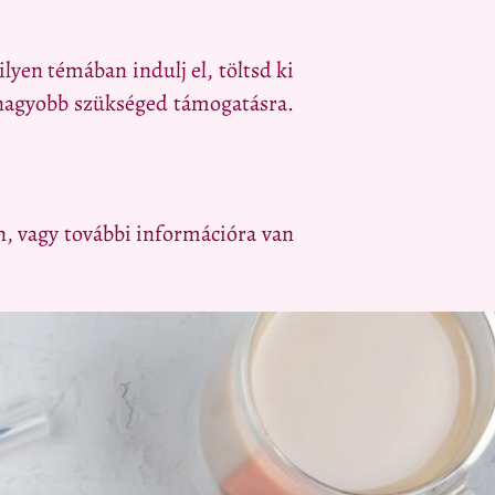
lyen témában indulj el, töltsd ki
egnagyobb szükséged támogatásra.
n, vagy további információra van