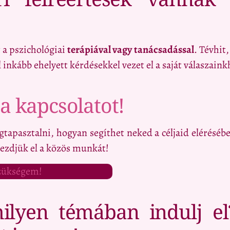
 a pszichológiai
terápiával vagy tanácsadással
. Tévhit
 inkább ehelyett kérdésekkel vezet el a saját válaszai
a kapcsolatot!
tapasztalni, hogyan segíthet neked a céljaid elérésébe
kezdjük el a közös munkát!
szükségem!
lyen témában indulj el