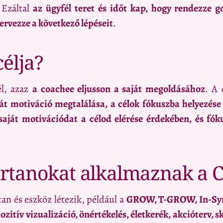
Ezáltal
az ügyfél teret és időt kap, hogy rendezze go
ervezze a következő lépéseit
.
élja?
él, azaz
a coachee eljusson a saját megoldásához
. A 
ját motiváció megtalálása, a célok fókuszba helyezése 
saját motivációdat a célod elérése érdekében, és fóku
rtanokat alkalmaznak a 
n és eszköz létezik, például a
GROW, T-GROW, In-Syn
zitív vizualizáció, önértékelés, életkerék, akcióterv, 