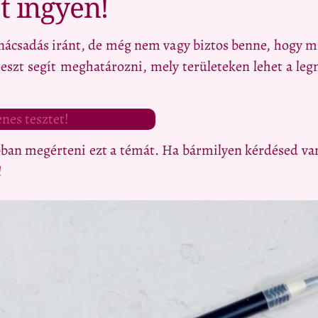
t ingyen!
nácsadás iránt, de még nem vagy biztos benne, hogy mi
 teszt segít meghatározni, mely területeken lehet a l
nes tesztet!
bban megérteni ezt a témát. Ha bármilyen kérdésed va
!