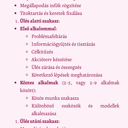
Megállapodás infók rögzítése
Titoktartás és keretek fixálása
Ülés alatti szakasz
:
Első alkalommal
:
Problémafeltárás
Információgyűjtés és tisztázás
Célkitűzés
Akcióterv készítése
Ülés zárása és összegzés
Következő lépések meghatározása
Köztes alkalmak
(2-5, vagy 2-9 alkalmak
között):
Közös munka szakasza
Különböző eszközök és modellek
alkalmazása
Ülés utáni szakasz
: