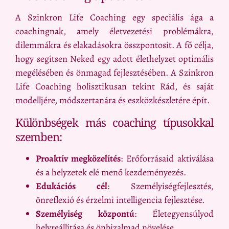
A Szinkron Life Coaching egy speciális ága a
coachingnak, amely életvezetési problémákra,
dilemmákra és elakadásokra összpontosít. A fő célja,
hogy segítsen Neked egy adott élethelyzet optimális
megélésében és önmagad fejlesztésében. A Szinkron
Life Coaching holisztikusan tekint Rád, és saját
modelljére, módszertanára és eszközkészletére épít.
Különbségek más coaching típusokkal
szemben:
Proaktív megközelítés
: Erőforrásaid aktiválása
és a helyzetek elé menő kezdeményezés.
Edukációs cél
: Személyiségfejlesztés,
önreflexió és érzelmi intelligencia fejlesztése.
Személyiség központú
: Életegyensúlyod
helyreállítása és önbizalmad növelése.