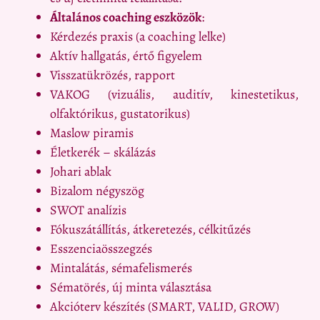
Általános coaching eszközök
:
Kérdezés praxis (a coaching lelke)
Aktív hallgatás, értő figyelem
Visszatükrözés, rapport
VAKOG (vizuális, auditív, kinestetikus,
olfaktórikus, gustatorikus)
Maslow piramis
Életkerék – skálázás
Johari ablak
Bizalom négyszög
SWOT analízis
Fókuszátállítás, átkeretezés, célkitűzés
Esszenciaösszegzés
Mintalátás, sémafelismerés
Sématörés, új minta választása
Akcióterv készítés (SMART, VALID, GROW)