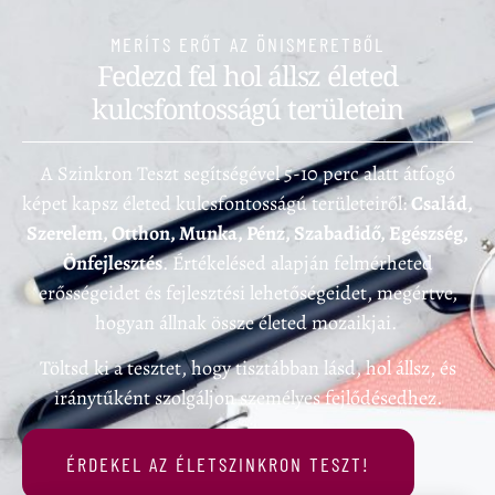
MERÍTS ERŐT AZ ÖNISMERETBŐL
Fedezd fel hol állsz életed
kulcsfontosságú területein
A Szinkron Teszt segítségével 5-10 perc alatt átfogó
képet kapsz életed kulcsfontosságú területeiről:
Család,
Szerelem, Otthon, Munka, Pénz, Szabadidő, Egészség,
Önfejlesztés
. Értékelésed alapján felmérheted
erősségeidet és fejlesztési lehetőségeidet, megértve,
hogyan állnak össze életed mozaikjai.
Töltsd ki a tesztet, hogy tisztábban lásd, hol állsz, és
iránytűként szolgáljon személyes fejlődésedhez.
ÉRDEKEL AZ ÉLETSZINKRON TESZT!