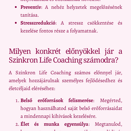
Preventív
: A nehéz helyzetek megelőzésének
tanítása.
Stresszredukció
: A stressz csökkentése és
kezelése fontos része a folyamatnak.
Milyen konkrét előnyökkel jár a
Szinkron Life Coaching számodra?
A Szinkron Life Coaching számos előnnyel jár,
amelyek hozzájárulnak személyes fejlődésedhez és
életcéljaid eléréséhez:
Belső erőforrások felismerése
: Megérted,
hogyan használhatod saját belső erőforrásaidat
a mindennapi kihívások kezelésére.
Élet és munka egyensúlya
: Megtanulod,