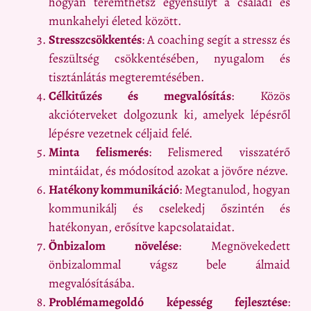
hogyan teremthetsz egyensúlyt a családi és
munkahelyi életed között.
Stresszcsökkentés
: A coaching segít a stressz és
feszültség csökkentésében, nyugalom és
tisztánlátás megteremtésében.
Célkitűzés és megvalósítás
: Közös
akcióterveket dolgozunk ki, amelyek lépésről
lépésre vezetnek céljaid felé.
Minta felismerés
: Felismered visszatérő
mintáidat, és módosítod azokat a jövőre nézve.
Hatékony kommunikáció
: Megtanulod, hogyan
kommunikálj és cselekedj őszintén és
hatékonyan, erősítve kapcsolataidat.
Önbizalom növelése
: Megnövekedett
önbizalommal vágsz bele álmaid
megvalósításába.
Problémamegoldó képesség fejlesztése
: