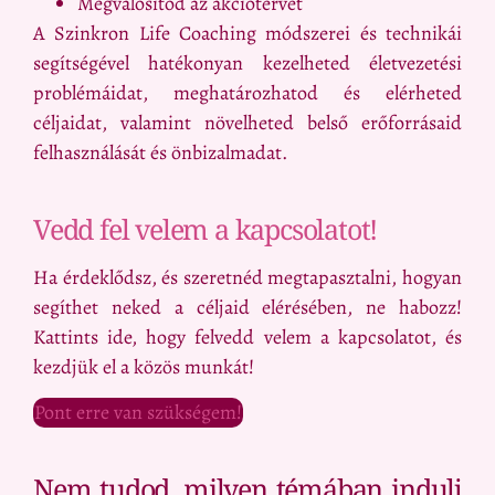
Megvalósítod az akciótervet
A Szinkron Life Coaching módszerei és technikái
segítségével hatékonyan kezelheted életvezetési
problémáidat, meghatározhatod és elérheted
céljaidat, valamint növelheted belső erőforrásaid
felhasználását és önbizalmadat.
Vedd fel velem a kapcsolatot!
Ha érdeklődsz, és szeretnéd megtapasztalni, hogyan
segíthet neked a céljaid elérésében, ne habozz!
Kattints ide, hogy felvedd velem a kapcsolatot, és
kezdjük el a közös munkát!
Pont erre van szükségem!
Nem tudod, milyen témában indulj