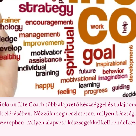
zinkron Life Coach több alapvető készséggel és tulajdo
ik elérésében. Nézzük meg részletesen, milyen készség
 szerepben. Milyen alapvető készségekkel kell rendelke