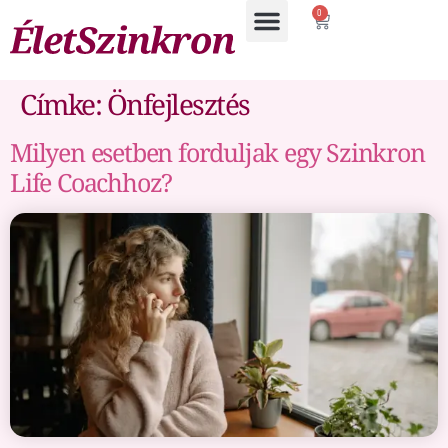
0
Címke:
Önfejlesztés
Milyen esetben forduljak egy Szinkron
Life Coachhoz?