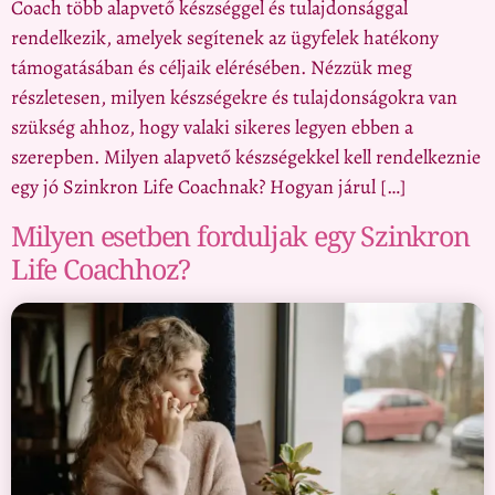
Coach több alapvető készséggel és tulajdonsággal
rendelkezik, amelyek segítenek az ügyfelek hatékony
támogatásában és céljaik elérésében. Nézzük meg
részletesen, milyen készségekre és tulajdonságokra van
szükség ahhoz, hogy valaki sikeres legyen ebben a
szerepben. Milyen alapvető készségekkel kell rendelkeznie
egy jó Szinkron Life Coachnak? Hogyan járul […]
Milyen esetben forduljak egy Szinkron
Life Coachhoz?