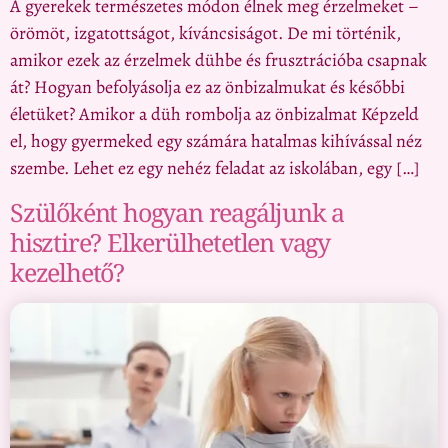
A gyerekek természetes módon élnek meg érzelmeket –
örömöt, izgatottságot, kíváncsiságot. De mi történik,
amikor ezek az érzelmek dühbe és frusztrációba csapnak
át? Hogyan befolyásolja ez az önbizalmukat és későbbi
életüket? Amikor a düh rombolja az önbizalmat Képzeld
el, hogy gyermeked egy számára hatalmas kihívással néz
szembe. Lehet ez egy nehéz feladat az iskolában, egy […]
Szülőként hogyan reagáljunk a
hisztire? Elkerülhetetlen vagy
kezelhető?