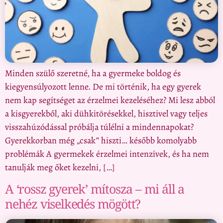
Minden szülő szeretné, ha a gyermeke boldog és
kiegyensúlyozott lenne. De mi történik, ha egy gyerek
nem kap segítséget az érzelmei kezeléséhez? Mi lesz abból
a kisgyerekből, aki dühkitörésekkel, hisztivel vagy teljes
visszahúzódással próbálja túlélni a mindennapokat?
Gyerekkorban még „csak” hiszti… később komolyabb
problémák A gyermekek érzelmei intenzívek, és ha nem
tanulják meg őket kezelni, […]
A ‘rossz gyerek’ mítosza – mi áll a
nehéz viselkedés mögött?