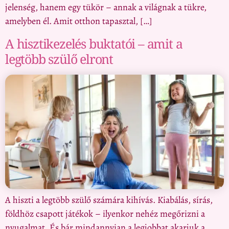
jelenség, hanem egy tükör – annak a világnak a tükre,
amelyben él. Amit otthon tapasztal, […]
A hisztikezelés buktatói – amit a
legtöbb szülő elront
A hiszti a legtöbb szülő számára kihívás. Kiabálás, sírás,
földhöz csapott játékok – ilyenkor nehéz megőrizni a
nyugalmat. És bár mindannyian a legjobbat akarjuk a