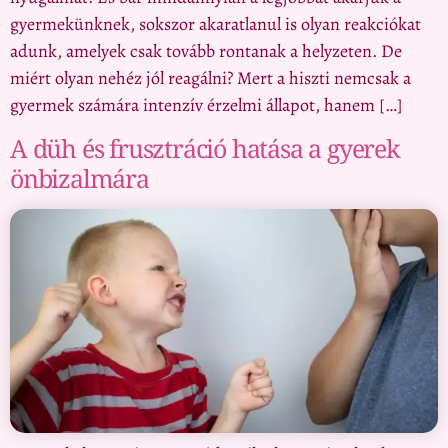
gyermekünknek, sokszor akaratlanul is olyan reakciókat
adunk, amelyek csak tovább rontanak a helyzeten. De
miért olyan nehéz jól reagálni? Mert a hiszti nemcsak a
gyermek számára intenzív érzelmi állapot, hanem […]
A düh és frusztráció hatása a gyerek
önbizalmára