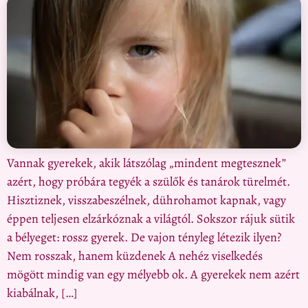
Vannak gyerekek, akik látszólag „mindent megtesznek”
azért, hogy próbára tegyék a szülők és tanárok türelmét.
Hisztiznek, visszabeszélnek, dührohamot kapnak, vagy
éppen teljesen elzárkóznak a világtól. Sokszor rájuk sütik
a bélyeget: rossz gyerek. De vajon tényleg létezik ilyen?
Nem rosszak, hanem küzdenek A nehéz viselkedés
mögött mindig van egy mélyebb ok. A gyerekek nem azért
kiabálnak, […]