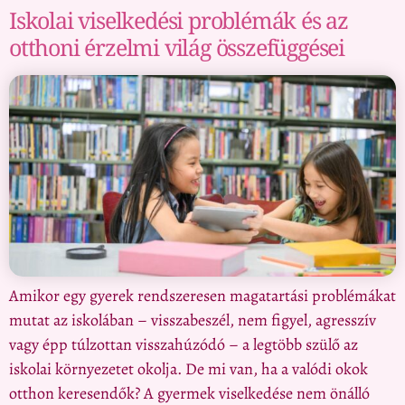
Iskolai viselkedési problémák és az
otthoni érzelmi világ összefüggései
Amikor egy gyerek rendszeresen magatartási problémákat
mutat az iskolában – visszabeszél, nem figyel, agresszív
vagy épp túlzottan visszahúzódó – a legtöbb szülő az
iskolai környezetet okolja. De mi van, ha a valódi okok
otthon keresendők? A gyermek viselkedése nem önálló